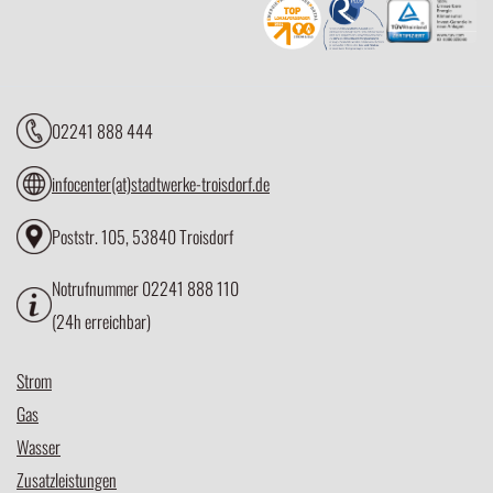
02241 888 444
infocenter(at)stadtwerke-troisdorf.de
Poststr. 105, 53840 Troisdorf
Notrufnummer 02241 888 110
(24h erreichbar)
Strom
Gas
Wasser
Zusatzleistungen