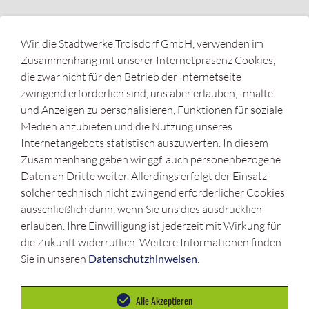
Messstellenbetreiber
Wir, die Stadtwerke Troisdorf GmbH, verwenden im
Zählerstandserfassung
Zusammenhang mit unserer Internetpräsenz Cookies,
Unsere Ableser
die zwar nicht für den Betrieb der Internetseite
zwingend erforderlich sind, uns aber erlauben, Inhalte
Service
und Anzeigen zu personalisieren, Funktionen für soziale
Medien anzubieten und die Nutzung unseres
Kundenportal
Internetangebots statistisch auszuwerten. In diesem
Karriere
Zusammenhang geben wir ggf. auch personenbezogene
Daten an Dritte weiter. Allerdings erfolgt der Einsatz
Netzbetreiber
solcher technisch nicht zwingend erforderlicher Cookies
Baustellen
ausschließlich dann, wenn Sie uns dies ausdrücklich
erlauben. Ihre Einwilligung ist jederzeit mit Wirkung für
Online-Netzplanauskunft
die Zukunft widerruflich. Weitere Informationen finden
Veröffentlichungspflichten
Sie in unseren
Datenschutzhinweisen
.
Netzanschlussportal
Alle Akzeptieren