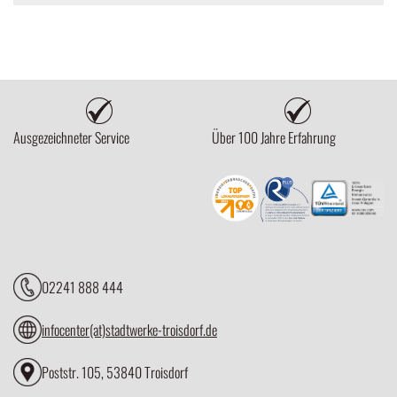
Ausgezeichneter Service
Über 100 Jahre Erfahrung
02241 888 444
infocenter(at)stadtwerke-troisdorf.de
Poststr. 105, 53840 Troisdorf
Notrufnummer 02241 888 110