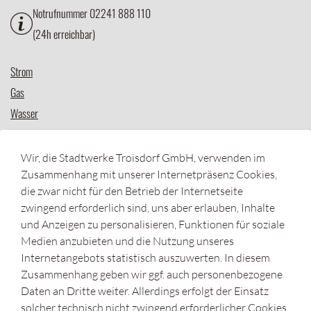
(24h erreichbar)
Strom
Gas
Wasser
Zusatzleistungen
Messstellenbetreiber
Wir, die Stadtwerke Troisdorf GmbH, verwenden im
Zählerstandserfassung
Zusammenhang mit unserer Internetpräsenz Cookies,
Unsere Ableser
die zwar nicht für den Betrieb der Internetseite
zwingend erforderlich sind, uns aber erlauben, Inhalte
und Anzeigen zu personalisieren, Funktionen für soziale
Service
Medien anzubieten und die Nutzung unseres
Kundenportal
Internetangebots statistisch auszuwerten. In diesem
Karriere
Zusammenhang geben wir ggf. auch personenbezogene
Daten an Dritte weiter. Allerdings erfolgt der Einsatz
Netzbetreiber
solcher technisch nicht zwingend erforderlicher Cookies