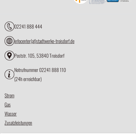
02241 888 444
infocenter(at)stadtwerke-troisdorf.de
Poststr. 105, 53840 Troisdorf
Notrufnummer 02241 888 110
(24h erreichbar)
Strom
Gas
Wasser
Zusatzleistungen