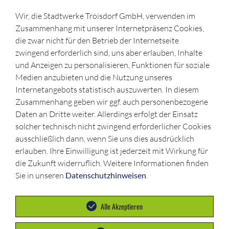
Messstellenbetreiber
Wir, die Stadtwerke Troisdorf GmbH, verwenden im
Zählerstandserfassung
Zusammenhang mit unserer Internetpräsenz Cookies,
Unsere Ableser
die zwar nicht für den Betrieb der Internetseite
zwingend erforderlich sind, uns aber erlauben, Inhalte
Service
und Anzeigen zu personalisieren, Funktionen für soziale
Medien anzubieten und die Nutzung unseres
Kundenportal
Internetangebots statistisch auszuwerten. In diesem
Karriere
Zusammenhang geben wir ggf. auch personenbezogene
Daten an Dritte weiter. Allerdings erfolgt der Einsatz
Netzbetreiber
solcher technisch nicht zwingend erforderlicher Cookies
Baustellen
ausschließlich dann, wenn Sie uns dies ausdrücklich
erlauben. Ihre Einwilligung ist jederzeit mit Wirkung für
Online-Netzplanauskunft
die Zukunft widerruflich. Weitere Informationen finden
Veröffentlichungspflichten
Sie in unseren
Datenschutzhinweisen
.
Netzanschlussportal
Alle Akzeptieren