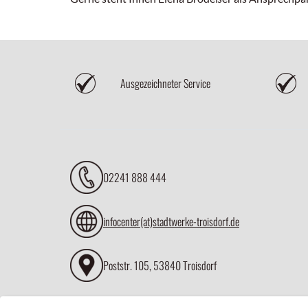
Ausgezeichneter Service
02241 888 444
infocenter(at)stadtwerke-troisdorf.de
Poststr. 105, 53840 Troisdorf
Notrufnummer 02241 888 110