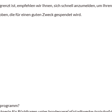
renzt ist, empfehlen wir Ihnen, sich schnell anzumelden, um Ihren
oben, die für einen guten Zweck gespendet wird.
enprogramm?
tnerin für Rückfragen unter
brodessere(at)stadtwerke-troisdorf.