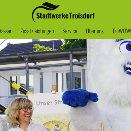
asser
Zusatzleistungen
Service
Über uns
TroWOW